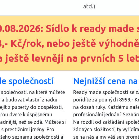
atd.)
.08.2026:
Sídlo k ready made 
8,- Kč/rok, nebo ještě výhodněj
a ještě levněji na prvních 5 let
e společností
Nejnižší cena na
 společností, na které můžete
Ready made společnosti se zá
 a budovat vlastní značku.
pořídíte za pouhých 8999,- Kč
ejít z puberty do dospělosti,
na dosah ruky. Každému našem
evřou dveře k úspěšnému
profesionální jednání. Sezná
dnější, než se zdá. Můžete si
Na rozdíl od zakládání spole
s prestižními jmény. Pro
žádných složitostí, ty vyřídím
našeho seznamu společností a
se na nás a my váš sen promě