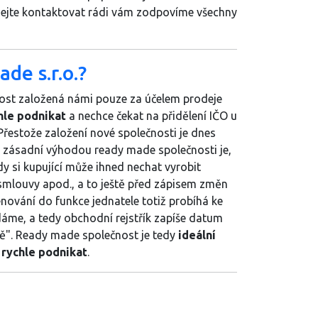
hejte kontaktovat rádi vám zodpovíme všechny
de s.r.o.?
ost založená námi pouze za účelem prodeje
hle podnikat
a nechce čekat na přidělení IČO u
Přestože založení nové společnosti je dnes
 zásadní výhodou ready made společnosti je,
dy si kupující může ihned nechat vyrobit
 smlouvy apod., a to ještě před zápisem změn
nování do funkce jednatele totiž probíhá ke
áme, a tedy obchodní rejstřík zapíše datum
ě". Ready made společnost je tedy
ideální
 rychle podnikat
.