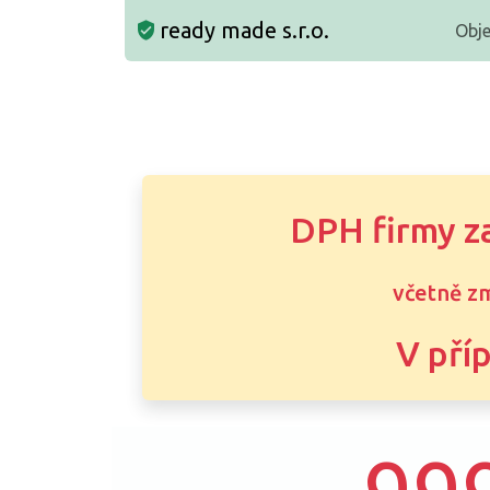
ready made s.r.o.
Obj
DPH firmy z
včetně zm
V pří