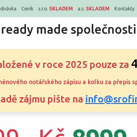
ednávka
Ceník
s.r.o.
SKLADEM
a.s.
SKLADEM
Kontakty
ready made společnosti
4
aložené v roce 2025 pouze za
ěnového notářského zápisu a kolku za přepis s
padě zájmu pište na
info@srofi