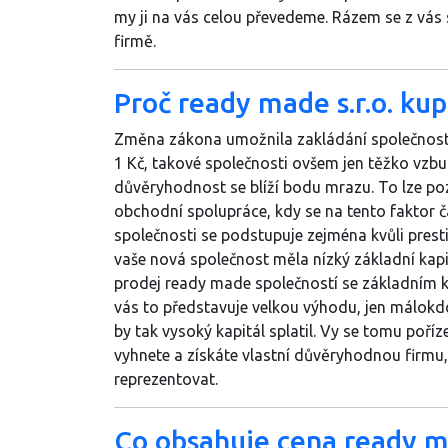
my ji na vás celou převedeme. Rázem se z vás 
firmě.
Proč ready made s.r.o. ku
Změna zákona umožnila zakládání společnost
1 Kč, takové společnosti ovšem jen těžko vzbud
důvěryhodnost se blíží bodu mrazu. To lze po
obchodní spolupráce, kdy se na tento faktor ča
společnosti se podstupuje zejména kvůli presti
vaše nová společnost měla nízký základní kapit
prodej ready made společností se základním ka
vás to představuje velkou výhodu, jen málok
by tak vysoký kapitál splatil. Vy se tomu poř
vyhnete a získáte vlastní důvěryhodnou firmu,
reprezentovat.
Co obsahuje cena ready ma