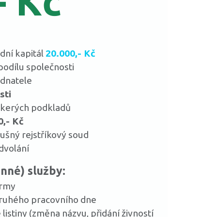
- Kč
dní kapitál
20.000,- Kč
odílu společnosti
dnatele
sti
škerých podkladů
0,- Kč
ušný rejstříkový soud
dvolání
nné) služby:
irmy
ruhého pracovního dne
istiny (změna názvu, přidání živností