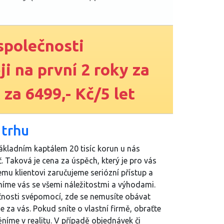
společnosti
i na první 2 roky za
 za 6499,- Kč/5 let
 trhu
kladním kaptálem 20 tisíc korun u nás
. Taková je cena za úspěch, který je pro vás
u klientovi zaručujeme seriózní přístup a
míme vás se všemi náležitostmi a výhodami.
čnosti svépomocí, zde se nemusíte obávat
e za vás. Pokud sníte o vlastní firmě, obraťte
níme v realitu. V případě objednávek či