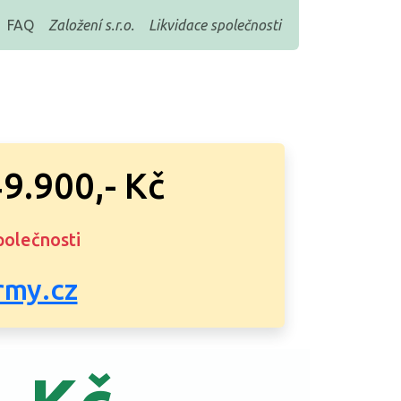
FAQ
Založení s.r.o.
Likvidace společnosti
9.900,- Kč
polečnosti
rmy.cz