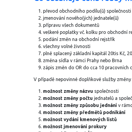
převod obchodního podílu(ů) společnosti
jmenování nového(ých) jednatele(ů)
přípravu všech dokumentů
veškeré poplatky vč. kolku pro obchodní re
podání změn na obchodní rejstřík
všechny volné živnosti
plně splacený základní kapitál 20tis Kč, 2
změna sídla v rámci Prahy nebo Brna
zápis změn do OR do cca 10 pracovních 
V případě nepovinné doplňkové služby změny z
možnost změny názvu
společnosti
možnost změny počtu
jednatelů a spole
možnost změny způsobu jednání
v rámc
možnost změny předmětů podnikání
možnost vydání kmenových listů
možnost jmenování prokury