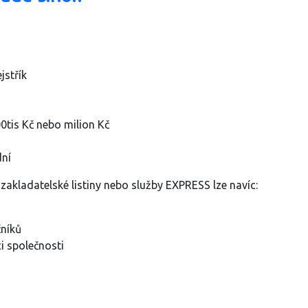
jstřík
00tis Kč nebo milion Kč
dní
akladatelské listiny nebo služby EXPRESS lze navíc:
čníků
i společnosti