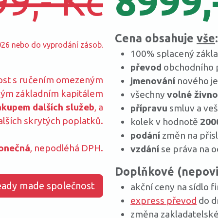
9,- Kč
8999,
Cena obsahuje
vše
:
026 nebo do vyprodání zásob.
100% splacený zákla
převod
obchodního p
nost s ručením omezeným
jmenování
nového je
ným základním kapitálem
všechny
volné živno
ákupem dalších služeb
, a
přípravu
smluv a ve
alších skrytých poplatků.
kolek v hodnotě
200
podání
změn na přísl
onečná
, nepodléhá DPH.
vzdání
se práva na o
Doplňkové (nepovi
eady made společnost
akční ceny na sídlo f
express převod
do d
změna zakladatelské l