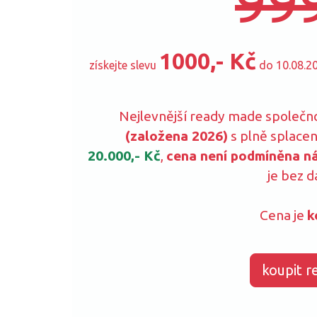
999
1000,- Kč
získejte slevu
do 10.08.2
Nejlevnější ready made společ
(založena 2026)
s plně splace
20.000,- Kč
,
cena není podmíněna n
je bez d
Cena je
k
koupit r