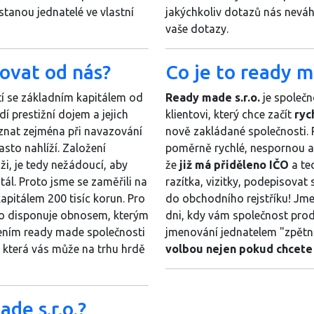
stanou jednatelé ve vlastní
jakýchkoliv dotazů nás nevá
vaše dotazy.
povat od nás?
Co je to ready ma
í se základním kapitálem od
Ready made s.r.o.
je společn
í prestižní dojem a jejich
klientovi, který chce začít
ryc
znat zejména při navazování
nově zakládané společnosti. 
sto nahlíží. Založení
poměrně rychlé, nespornou a
ži, je tedy nežádoucí, aby
že
již má přiděleno IČO
a te
ál. Proto jsme se zaměřili na
razítka, vizitky, podepisovat
pitálem 200 tisíc korun. Pro
do obchodního rejstříku! Jme
do disponuje obnosem, kterým
dni, kdy vám společnost prod
ízením ready made společnosti
jmenování jednatelem "zpětn
 která vás může na trhu hrdě
volbou nejen pokud chcete
de s.r.o.?